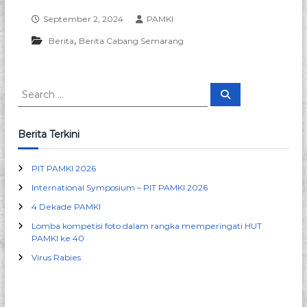
p
September 2, 2024
PAMKI
e
s
,
Berita
Berita Cabang Semarang
i
a
l
i
S
S
s
e
e
M
a
a
i
r
c
r
k
Berita Terkini
h
r
c
o
h
b
PIT PAMKI 2026
f
i
International Symposium – PIT PAMKI 2026
o
o
r
l
4 Dekade PAMKI
:
o
Lomba kompetisi foto dalam rangka memperingati HUT
g
PAMKI ke 40
i
K
Virus Rabies
l
i
n
i