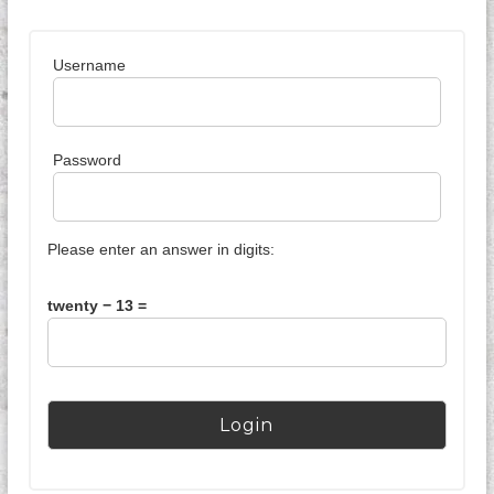
k
I
n
Username
d
o
n
e
s
Password
i
a
Please enter an answer in digits:
twenty − 13 =