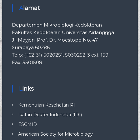
140
Ni Luh
dr.
M.Ked.Klin.
Angg
Alamat
481
Indrayani
, Sp.MK
ota
Biasa
Departemen Mikrobiologi Kedokteran
140
I Wayan Duta
dr.
M.Biomed.
Angg
Fakultas Kedokteran Universitas Airlanggga
482
Krisna
, Sp.MK
ota
Jl. Mayjen. Prof. Dr. Moestopo No. 47
Biasa
Surabaya 60286
140
Grisye
dr.
Sp.MK
Angg
Telp: (+62-31) 5020251, 5030252-3 ext. 159
483
Sahetapy
ota
Biasa
Fax: 5501508
140
Ida Bagus
S.Si.,
Angg
484
Nyoman
M.Biotech.
ota
Putra Dwija
, Ph.D.
Luar
Links
Biasa
140
Ni Putu
dr.
Sp.MK
Angg
485
Winda
ota
Kementrian Kesehatan RI
Dwijayanti
Biasa
Ikatan Dokter Indonesia (IDI)
140
I Putu Bayu
dr.
Ph.D.
Angg
ESCMID
486
Mayura
ota
Muda
American Society for Microbiology