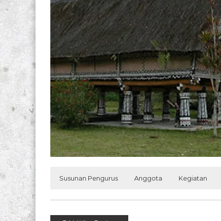
Susunan Pengurus
Anggota
Kegiatan
No
No. Anggota
Nama
Azhar 
Penasehat
1
020009
Prof.Azhar Tanjung, dr
R. Li