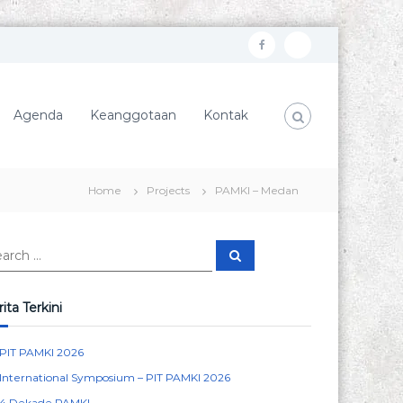
f
I
a
n
c
s
Agenda
Keanggotaan
Kontak
e
t
b
a
o
g
Home
Projects
PAMKI – Medan
o
r
k
a
S
m
e
a
r
c
ita Terkini
h
PIT PAMKI 2026
International Symposium – PIT PAMKI 2026
4 Dekade PAMKI