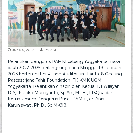
p
e
s
i
a
l
i
s
M
June 6, 2023
PAMKI
i
k
Pelantikan pengurus PAMKI cabang Yogyakarta masa
r
o
bakti 2022-2025 berlangsung pada Minggu, 19 Februari
b
2023 bertempat di Ruang Auditorium Lantai 8 Gedung
i
Pascasarjana Tahir Foundation, FK-KMK UGM,
o
Yogyakarta. Pelantikan dihadiri oleh Ketua IDI Wilayah
l
DIY, dr. Joko Murdiyanto, Sp.An., MPH., FISQua dan
o
Ketua Umum Pengurus Pusat PAMKI, dr. Anis
g
i
Karuniawati, Ph.D., Sp.MK(K).
K
l
i
n
i