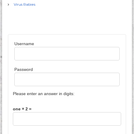
Virus Rabies
a
t
i
Username
o
n
Password
Please enter an answer in digits:
one × 2 =