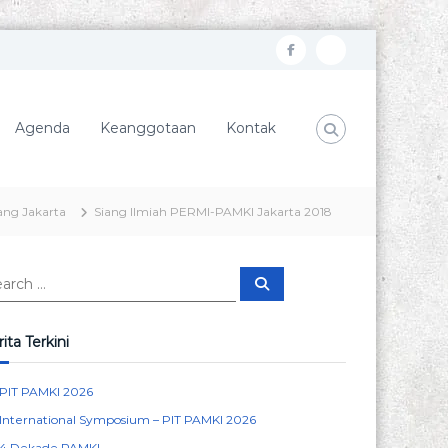
f
I
a
n
c
s
Agenda
Keanggotaan
Kontak
e
t
b
a
o
g
ang Jakarta
Siang Ilmiah PERMI-PAMKI Jakarta 2018
o
r
k
a
S
m
e
a
r
c
ita Terkini
h
PIT PAMKI 2026
International Symposium – PIT PAMKI 2026
4 Dekade PAMKI