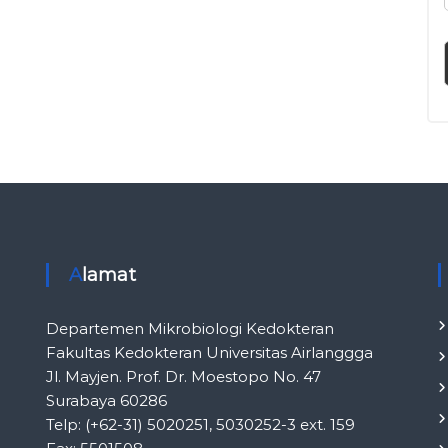
l
i
n
i
k
I
n
d
o
n
e
s
i
Alamat
a
Departemen Mikrobiologi Kedokteran
Fakultas Kedokteran Universitas Airlanggga
Jl. Mayjen. Prof. Dr. Moestopo No. 47
Surabaya 60286
Telp: (+62-31) 5020251, 5030252-3 ext. 159