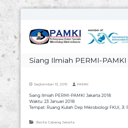
S
k
i
p
t
o
c
o
Siang Ilmiah PERMI-PAMKI 
n
t
e
n
t
September 13, 2019
PAMKI
Siang Ilmiah PERMI-PAMKI Jakarta 2018
Waktu: 23 Januari 2018
Tempat: Ruang Kuliah Dep Mikrobiologi FKUI, Jl.
Berita Cabang Jakarta