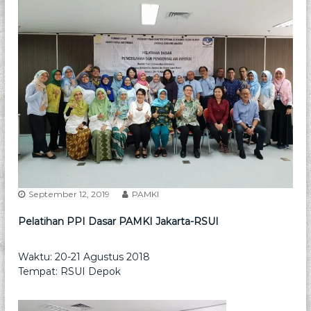
p
e
s
i
a
l
i
s
M
i
k
r
o
b
i
September 12, 2019
PAMKI
o
l
o
Pelatihan PPI Dasar PAMKI Jakarta-RSUI
g
i
Waktu: 20-21 Agustus 2018
K
l
Tempat: RSUI Depok
i
n
i