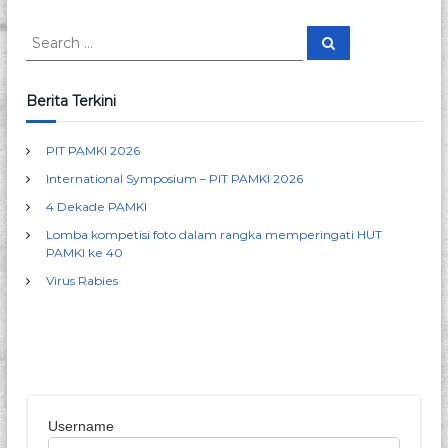
t
S
S
e
e
a
n
a
r
c
r
Berita Terkini
h
c
a
h
PIT PAMKI 2026
f
v
International Symposium – PIT PAMKI 2026
o
r
4 Dekade PAMKI
i
:
Lomba kompetisi foto dalam rangka memperingati HUT
g
PAMKI ke 40
Virus Rabies
a
t
i
Username
o