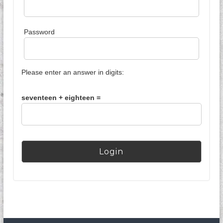
n
Password
Please enter an answer in digits:
seventeen + eighteen =