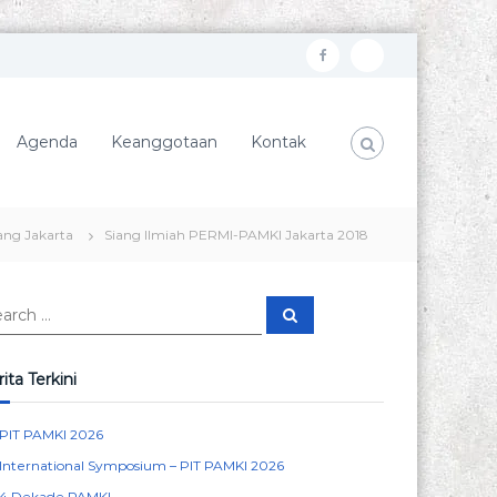
f
I
a
n
c
s
Agenda
Keanggotaan
Kontak
e
t
b
a
o
g
ang Jakarta
Siang Ilmiah PERMI-PAMKI Jakarta 2018
o
r
k
a
S
m
e
a
r
c
ita Terkini
h
PIT PAMKI 2026
International Symposium – PIT PAMKI 2026
4 Dekade PAMKI