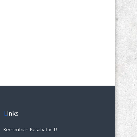
Links
Kementrian Kesehatan RI