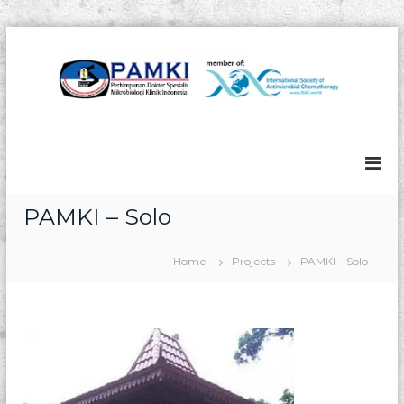
S
k
i
p
t
P
P
o
e
A
c
r
M
o
h
n
K
i
m
t
I
PAMKI – Solo
p
e
u
n
n
t
Home
Projects
PAMKI – Solo
a
n
D
o
k
t
e
r
S