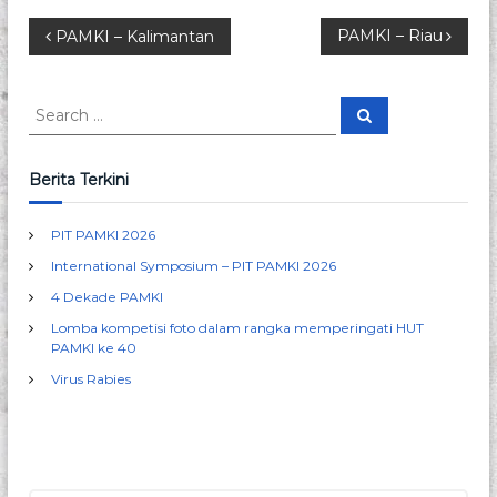
Ketua
Prof. Dr. J. P
k
tanpa gelar
P
I
PAMKI – Riau
PAMKI – Kalimantan
Sekertaris I
Marwoto, dr. 
90284
Dessy
dr.
Sp.MK
n
Sekertaris II
Kurnia Sari
Leli Saptawati
d
o
o
S
Bendahara
Betty Suryawa
120413
J.
Prof.
M.S., Sp.MK(K)
S
n
e
e
s
Priyambodo
Dr. dr.
e
Bidang Pendidikan dan Penelitian
Maryani, dr., M
a
a
s
r
120414
Leli
Dr. dr.
Sp.MK(K)
c
Bidang Pengabdian Masyarakat
Tri Nugraha, d
r
i
Berita Terkini
t
h
Saptawati
a
c
Anggota
Hesty Lusinta,
h
120415
Marwoto
dr.
M.Sc., Sp.MK
n
PIT PAMKI 2026
Pristiawan Nav
f
International Symposium – PIT PAMKI 2026
o
120416
Hesty
dr.
Sp.MK
a
r
4 Dekade PAMKI
Lusinta
:
Lomba kompetisi foto dalam rangka memperingati HUT
v
120417
Maryani
dr.
M.Si., Sp.MK
PAMKI ke 40
i
Virus Rabies
120418
Pristiawan
dr.
M.Ked.Klin.,
Navy
Sp.MK
g
Endraputra
120419
Betty
dr.
M.BioMed.Sci.,
a
Suryawati
Ph.D., Sp.MK