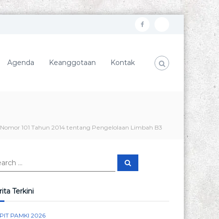
f
I
a
n
c
s
Agenda
Keanggotaan
Kontak
e
t
b
a
o
g
o
r
Nomor 101 Tahun 2014 tentang Pengelolaan Limbah B3
k
a
m
S
e
a
r
c
ita Terkini
h
PIT PAMKI 2026