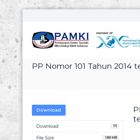
S
k
i
p
t
o
c
o
PP Nomor 101 Tahun 2014 t
n
t
e
n
t
P
Download
t
Download
111
File Size
1.69 MB