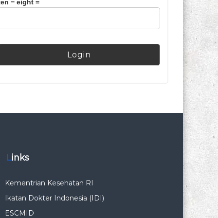
ten − eight =
Links
Kementrian Kesehatan RI
Ikatan Dokter Indonesia (IDI)
ESCMID