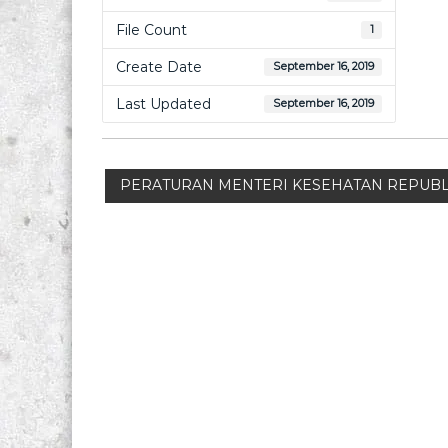
File Count
1
Create Date
September 16, 2019
Last Updated
September 16, 2019
P
PERATURAN MENTERI KESEHATAN REPUBLI
o
s
t
n
a